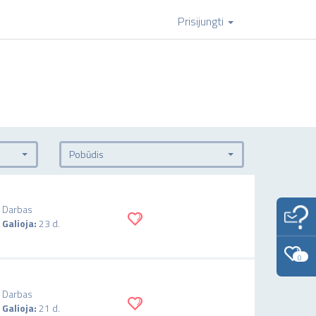
Prisijungti
Pobūdis
Darbas
Galioja:
23 d.
0
Darbas
Galioja:
21 d.