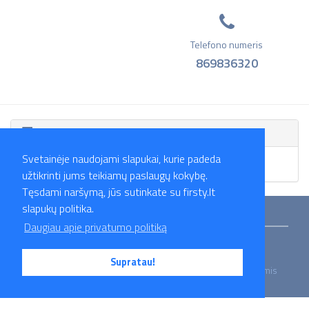
Telefono numeris
869836320
Skelbimai
Svetainėje naudojami slapukai, kurie padeda
Skelbimų nėra.
užtikrinti jums teikiamų paslaugų kokybę.
Tęsdami naršymą, jūs sutinkate su firsty.lt
slapukų politika.
Mokymai
Straipsniai
Darbo skelbimai
Darbdaviai
Partneriai
Daugiau apie privatumo politiką
Apie mus
Kontaktai
Privatumo politika
Supratau!
2026 Firsty.lt - Visos teisės saugomos. Susisiekite su mumis
- info@firsty.lt