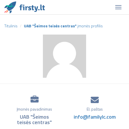
Naviga
Titulinis
UAB "Šeimos teisės centras"
įmonės profilis
Įmonės pavadinimas
El. paštas
UAB "Šeimos
info@familylc.com
teisės centras"