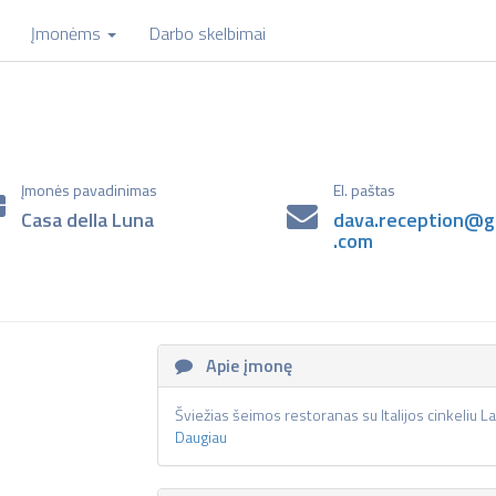
Įmonėms
Darbo skelbimai
Įmonės pavadinimas
El. paštas
Casa della Luna
dava.reception@g
.com
Apie įmonę
Šviežias šeimos restoranas su Italijos cinkeliu La
Daugiau