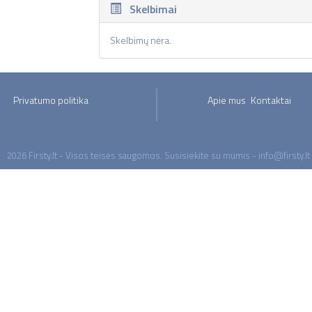
Skelbimai
Skelbimų nėra.
Privatumo politika
Apie mus
Kontaktai
2026 Firsty.lt - Visos teisės saugomos. Susisiekite su mumis - info@firsty.lt