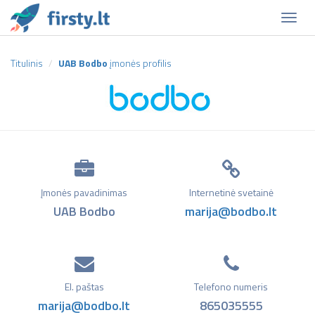
Naviga
Titulinis
UAB Bodbo
įmonės profilis
Įmonės pavadinimas
Internetinė svetainė
UAB Bodbo
marija@bodbo.lt
El. paštas
Telefono numeris
marija@bodbo.lt
865035555