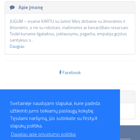
Apie įmonę
JUGUM – esame KARTU su Jumis! Mes dirbame su žmonėmis ir
žmonėms, o ne su robotais, mašinomis ar bevardžiais resursais.
Todėl kuriame ilgalaikius, įsiklausymu, pagarba, empatija grįstus
santykius s...
Daugiau
Facebook
Skelbimai
Svetainėje naudojami slapukai, kurie padeda
užtikrinti jums teikiamų paslaugų kokybę.
Skelbimų nėra.
Tęsdami naršymą, jūs sutinkate su firsty.lt
slapukų politika.
Mokymai
Straipsniai
Darbo skelbimai
Darbdaviai
Partneriai
Daugiau apie privatumo politiką