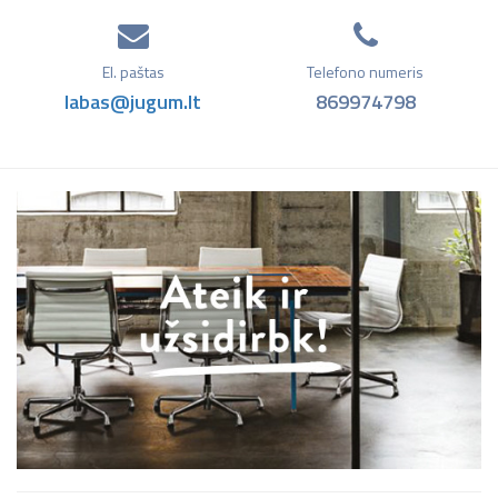
El. paštas
Telefono numeris
labas@jugum.lt
869974798