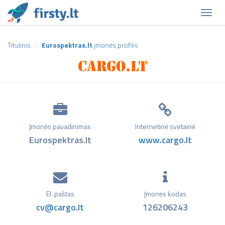
Naviga
Titulinis
Eurospektras.lt
įmonės profilis
Įmonės pavadinimas
Internetinė svetainė
Eurospektras.lt
www.cargo.lt
El. paštas
Įmonės kodas
cv@cargo.lt
126206243