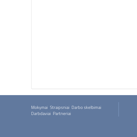
Mokymai
Straipsniai
Darbo skelbimai
Darbdaviai
Partneriai