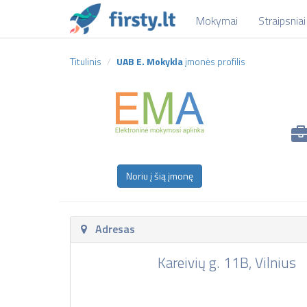
Mokymai
Straipsniai
Titulinis
UAB E. Mokykla
įmonės profilis
Noriu į šią įmonę
Adresas
Kareivių g. 11B, Vilnius