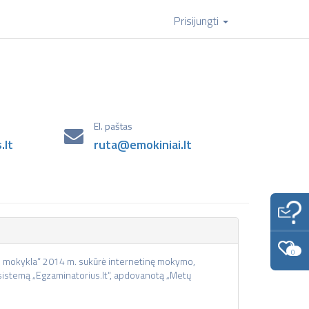
Prisijungti
El. paštas
lt
ruta@emokiniai.lt
0
E. mokykla“ 2014 m. sukūrė internetinę mokymo,
stemą „Egzaminatorius.lt“, apdovanotą „Metų