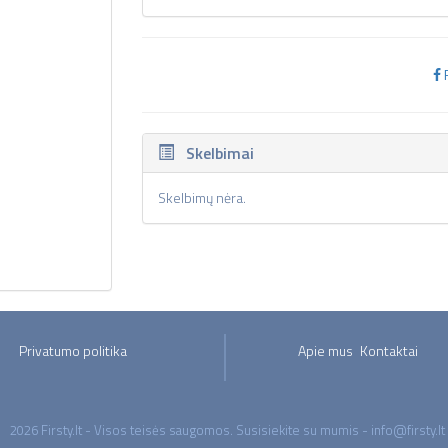
Skelbimai
Skelbimų nėra.
Privatumo politika
Apie mus
Kontaktai
2026 Firsty.lt - Visos teisės saugomos. Susisiekite su mumis - info@firsty.lt