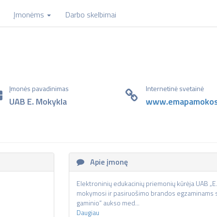
Įmonėms
Darbo skelbimai
Įmonės pavadinimas
Internetinė svetainė
UAB E. Mokykla
www.emapamokos.
Apie įmonę
Elektroninių edukacinių priemonių kūrėja UAB „
mokymosi ir pasiruošimo brandos egzaminams si
gaminio“ aukso med...
Daugiau