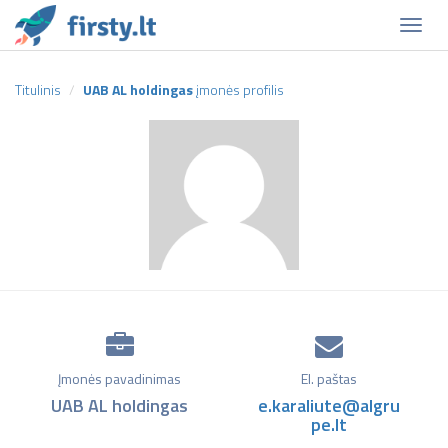
Naviga
Titulinis
UAB AL holdingas
įmonės profilis
Įmonės pavadinimas
El. paštas
UAB AL holdingas
e.karaliute@algru
pe.lt