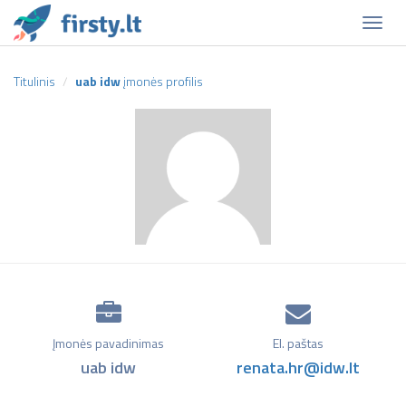
Naviga
Titulinis
uab idw
įmonės profilis
Įmonės pavadinimas
El. paštas
uab idw
renata.hr@idw.lt