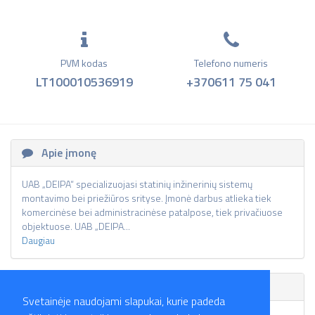
PVM kodas
Telefono numeris
LT100010536919
+370611 75 041
Apie įmonę
UAB „DEIPA“ specializuojasi statinių inžinerinių sistemų
montavimo bei priežiūros srityse. Įmonė darbus atlieka tiek
komercinėse bei administracinėse patalpose, tiek privačiuose
objektuose. UAB „DEIPA...
Daugiau
Skelbimai
Svetainėje naudojami slapukai, kurie padeda