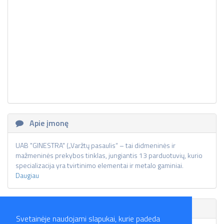
Apie įmonę
UAB "GINESTRA" („Varžtų pasaulis“ – tai didmeninės ir
mažmeninės prekybos tinklas, jungiantis 13 parduotuvių, kurio
specializacija yra tvirtinimo elementai ir metalo gaminiai.
Daugiau
Skelbimai
Svetainėje naudojami slapukai, kurie padeda