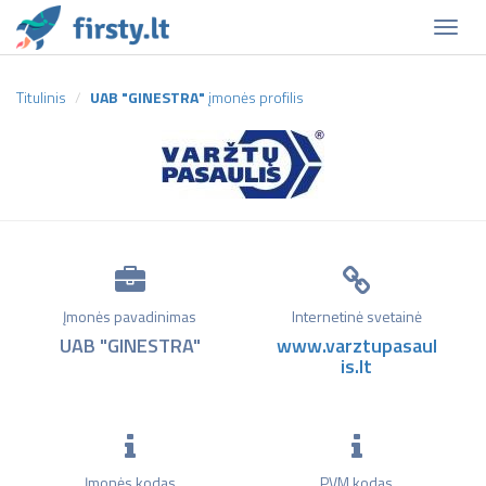
Naviga
Titulinis
UAB "GINESTRA"
įmonės profilis
Įmonės pavadinimas
Internetinė svetainė
UAB "GINESTRA"
www.varztupasaul
is.lt
Įmonės kodas
PVM kodas