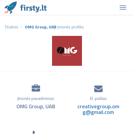
Naviga
Titulinis
OMG Group, UAB
įmonės profilis
Įmonės pavadinimas
El. paštas
OMG Group, UAB
creativegroup.om
g@gmail.com