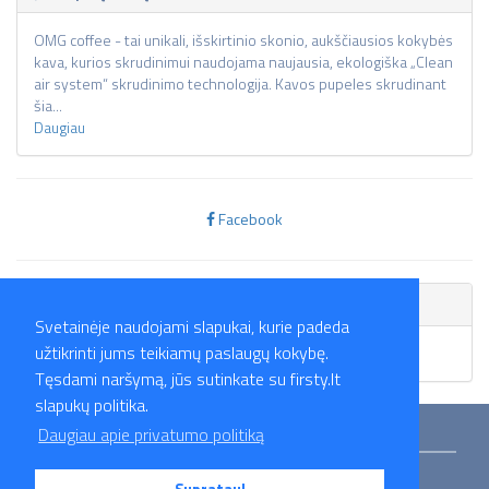
OMG coffee - tai unikali, išskirtinio skonio, aukščiausios kokybės
kava, kurios skrudinimui naudojama naujausia, ekologiška „Clean
air system“ skrudinimo technologija. Kavos pupeles skrudinant
šia...
Daugiau
Facebook
Skelbimai
Svetainėje naudojami slapukai, kurie padeda
užtikrinti jums teikiamų paslaugų kokybę.
Skelbimų nėra.
Tęsdami naršymą, jūs sutinkate su firsty.lt
slapukų politika.
Mokymai
Straipsniai
Darbo skelbimai
Darbdaviai
Partneriai
Daugiau apie privatumo politiką
Apie mus
Kontaktai
Privatumo politika