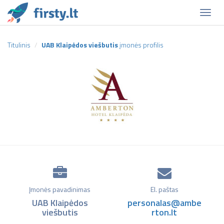
Naviga
Titulinis
UAB Klaipėdos viešbutis
įmonės profilis
Įmonės pavadinimas
El. paštas
UAB Klaipėdos
personalas@ambe
viešbutis
rton.lt