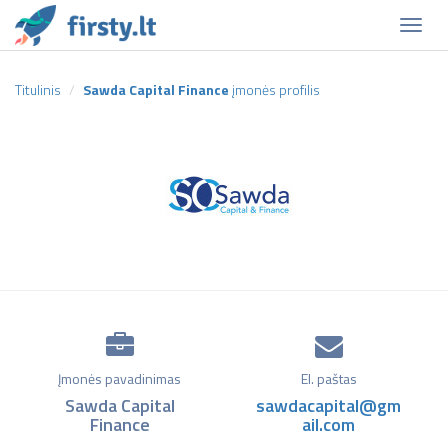
Naviga
Titulinis
Sawda Capital Finance
įmonės profilis
Įmonės pavadinimas
El. paštas
Sawda Capital
sawdacapital@gm
Finance
ail.com