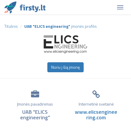
Naviga
Titulinis
UAB "ELICS engineering"
įmonės profilis
Noriu į šią įmonę
Įmonės pavadinimas
Internetinė svetainė
UAB "ELICS
www.elicsenginee
engineering"
ring.com