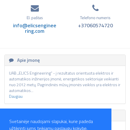
El. paštas
Telefono numeris
info@elicsenginee
+37060574720
ring.com
Apie įmonę
UAB „ELICS Engineering“ - į rezultatus orientuota elektros ir
automatikos inžinerijos įmonė, energetikos sektoriuje veikianti
nuo 2012 metų. Pagrindinės mūsų įmonės veiklos yra elektros ir
automatikos...
Daugiau
Skelbimai
Svetainėje naudojami slapukai, kurie padeda
užtikrinti jums teikiamų paslaugų kokybę.
Skelbimų nėra.