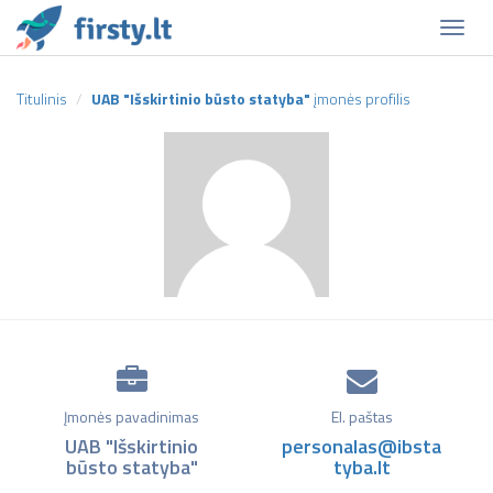
Naviga
Titulinis
UAB "Išskirtinio būsto statyba"
įmonės profilis
Įmonės pavadinimas
El. paštas
UAB "Išskirtinio
personalas@ibsta
būsto statyba"
tyba.lt