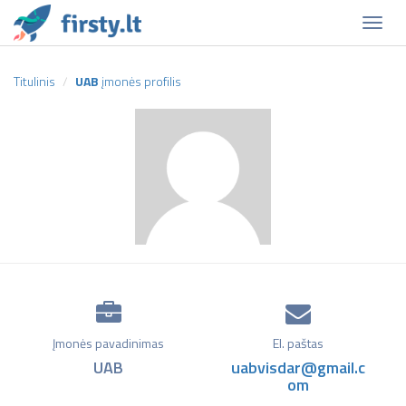
Naviga
Titulinis
UAB
įmonės profilis
Įmonės pavadinimas
El. paštas
UAB
uabvisdar@gmail.c
om