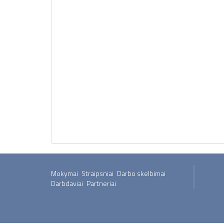
Mokymai
Straipsniai
Darbo skelbimai
Darbdaviai
Partneriai