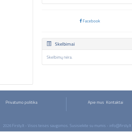
Facebook
Skelbimai
Skelbimų nėra.
Privatumo politika
Apie mus
Kontaktai
2026 Firsty.lt - Visos teisės saugomos. Susisiekite su mumis - info@firsty.lt