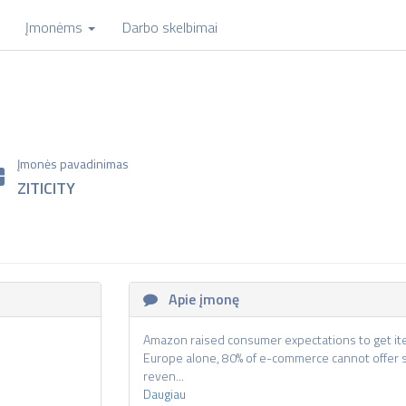
Įmonėms
Darbo skelbimai
Įmonės pavadinimas
ZITICITY
Apie įmonę
Amazon raised consumer expectations to get ite
Europe alone, 80% of e-commerce cannot offer s
reven...
Daugiau