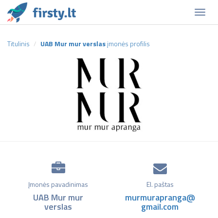
Naviga
Titulinis
UAB Mur mur verslas
įmonės profilis
Įmonės pavadinimas
El. paštas
UAB Mur mur
murmurapranga@
verslas
gmail.com