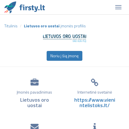
Naviga
Titulinis
Lietuvos oro uostai
įmonės profilis
Noriu į šią įmonę
Įmonės pavadinimas
Internetinė svetainė
Lietuvos oro
https://www.vieni
uostai
ntelistoks.lt/