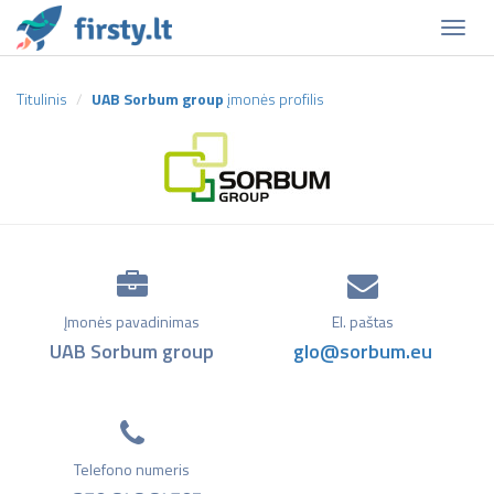
Naviga
Titulinis
UAB Sorbum group
įmonės profilis
Įmonės pavadinimas
El. paštas
UAB Sorbum group
glo@sorbum.eu
Telefono numeris