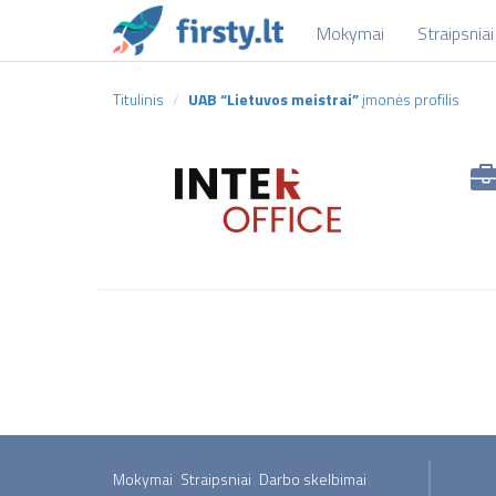
Mokymai
Straipsniai
Titulinis
UAB “Lietuvos meistrai”
įmonės profilis
Mokymai
Straipsniai
Darbo skelbimai