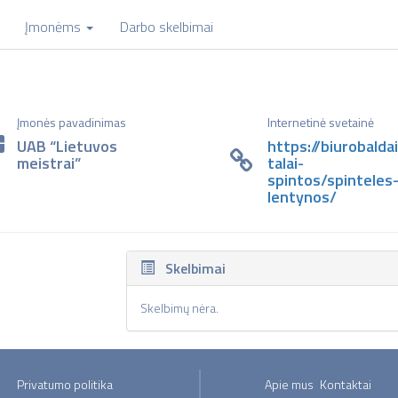
Įmonėms
Darbo skelbimai
Įmonės pavadinimas
Internetinė svetainė
UAB “Lietuvos
https://biurobaldai
meistrai”
talai-
spintos/spinteles
lentynos/
Skelbimai
Skelbimų nėra.
Privatumo politika
Apie mus
Kontaktai