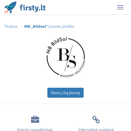
Naviga
Titulinis
MB „Bildsol“
įmonės profilis
Noriu į šią įmonę
Įmonės pavadinimas
Internetinė svetainė