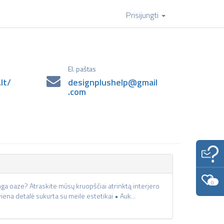
Prisijungti
El. paštas
lt/
designplushelp@gmail
.com
0
nga oaze? Atraskite mūsų kruopščiai atrinktą interjero
viena detalė sukurta su meile estetikai • Auk...