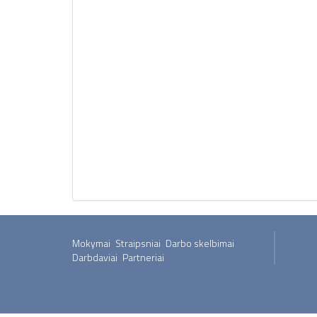
Mokymai
Straipsniai
Darbo skelbimai
Darbdaviai
Partneriai