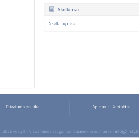
Skelbimai
Skelbimų nėra.
Privatumo politika
Apie mus
Kontaktai
2026 Firsty.lt - Visos teisės saugomos. Susisiekite su mumis - info@firsty.lt