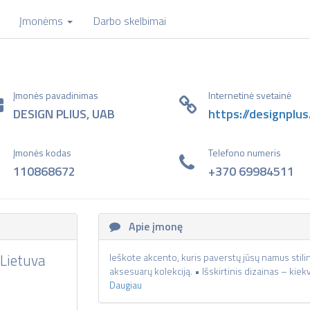
Įmonėms
Darbo skelbimai
Įmonės pavadinimas
Internetinė svetainė
DESIGN PLIUS, UAB
https://designplus.
Įmonės kodas
Telefono numeris
110868672
+370 69984511
Apie įmonę
 Lietuva
Ieškote akcento, kuris paverstų jūsų namus stili
aksesuarų kolekciją. • Išskirtinis dizainas – kiek
Daugiau