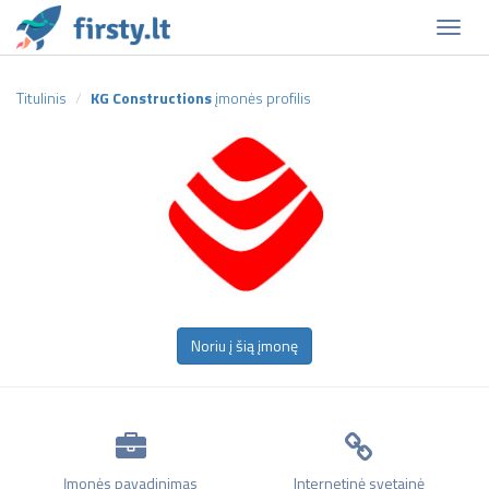
Naviga
Titulinis
KG Constructions
įmonės profilis
Noriu į šią įmonę
Įmonės pavadinimas
Internetinė svetainė