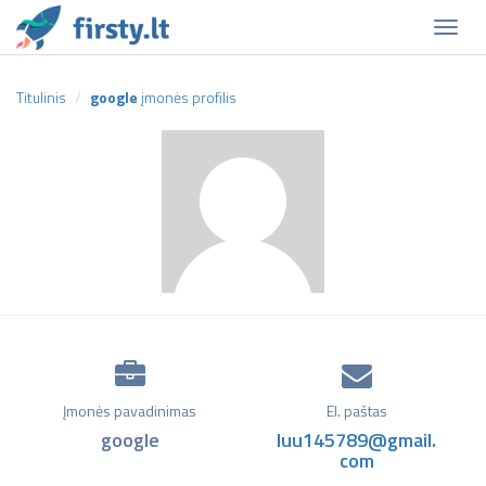
Naviga
Titulinis
google
įmonės profilis
Įmonės pavadinimas
El. paštas
google
luu145789@gmail.
com