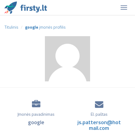
Naviga
Titulinis
google
įmonės profilis
Įmonės pavadinimas
El. paštas
google
js.patterson@hot
mail.com