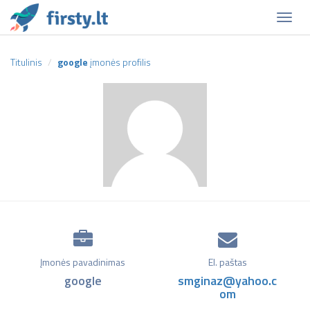
Naviga
Titulinis
google
įmonės profilis
Įmonės pavadinimas
El. paštas
google
smginaz@yahoo.c
om