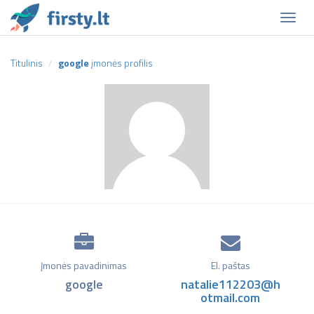
Naviga
Titulinis
google
įmonės profilis
Įmonės pavadinimas
El. paštas
google
natalie112203@h
otmail.com