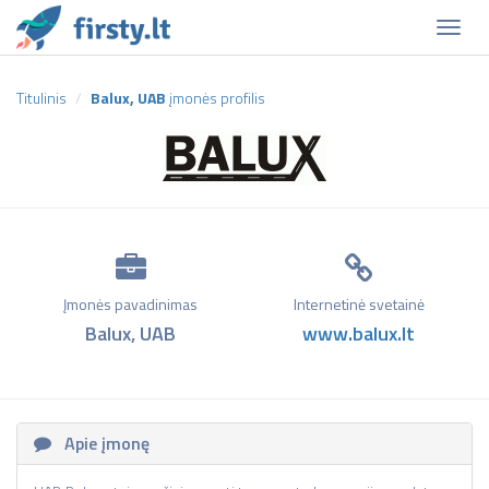
Naviga
Titulinis
Balux, UAB
įmonės profilis
Įmonės pavadinimas
Internetinė svetainė
Balux, UAB
www.balux.lt
Apie įmonę