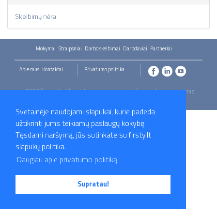
Skelbimų nėra.
Mokymai
Straipsniai
Darbo skelbimai
Darbdaviai
Partneriai
Apie mus
Kontaktai
Privatumo politika
2026 Firsty.lt - Visos teisės saugomos. Susisiekite su mumis
- info@firsty.lt
Svetainėje naudojami slapukai, kurie padeda
užtikrinti jums teikiamų paslaugų kokybę.
Tęsdami naršymą, jūs sutinkate su firsty.lt
slapukų politika.
Daugiau apie privatumo politiką
Supratau!