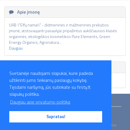
Apie įmonę
UAB \"Elfų namai\" - didmeninės ir mažmeninės prekybos
įmonė, atstovaujanti pasaulyje pripažintus aukščiausios klasės
organinės, ekologiškos kosmetikos Pure Elements, Green
Energy Organics, Agronatura...
Daugiau
Skelbimai
Svetainėje naudojami slapukai, kurie padeda
užtikrinti jums teikiamų paslaugų kokybę.
Skelbimų nėra.
Tęsdami naršymą, jūs sutinkate su firsty.lt
slapukų politika.
Mokymai
Straipsniai
Darbo skelbimai
Darbdaviai
Partneriai
Daugiau apie privatumo politiką
Apie mus
Kontaktai
Privatumo politika
Supratau!
2026 Firsty.lt - Visos teisės saugomos. Susisiekite su mumis