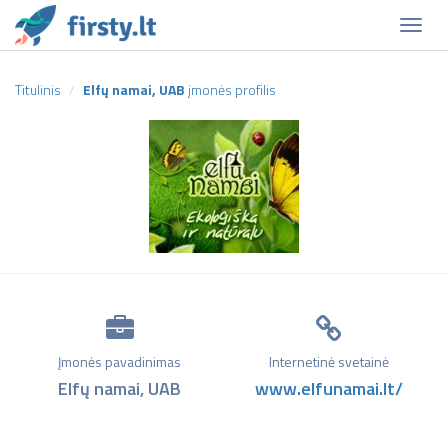
Naviga
Titulinis
Elfų namai, UAB
įmonės profilis
Įmonės pavadinimas
Internetinė svetainė
Elfų namai, UAB
www.elfunamai.lt/