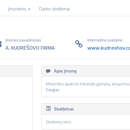
Įmonėms
Darbo skelbimai
Įmonės pavadinimas
Internetinė svetainė
A. KUDREŠOVO FIRMA
www.kudreshov.c
Apie įmonę
Moteriško apatinio trikotažo gamyba, eksportas
Daugiau
Skelbimai
Skelbimų nėra.