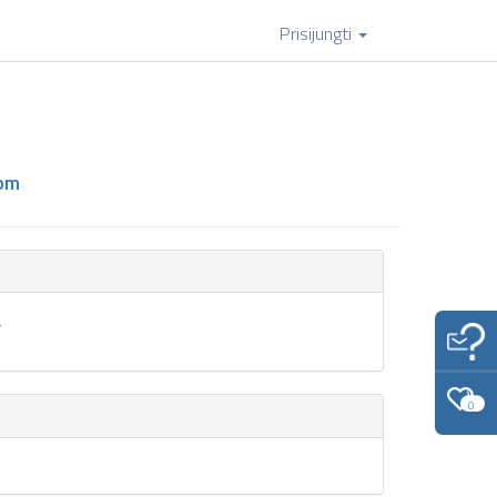
Prisijungti
om
.
0