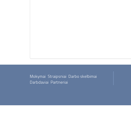
Mokymai
Straipsniai
Darbo skelbimai
Darbdaviai
Partneriai