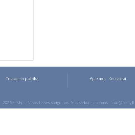
Privatumo politika
Apie mus
Kontaktai
2026 Firsty.lt - Visos teisės saugomos. Susisiekite su mumis - info@firsty.lt