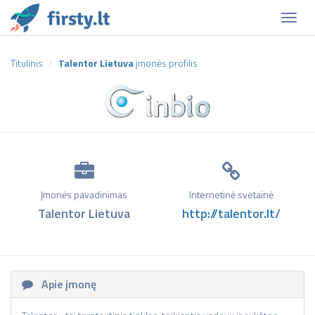
Naviga
Titulinis
Talentor Lietuva
įmonės profilis
Įmonės pavadinimas
Internetinė svetainė
Talentor Lietuva
http://talentor.lt/
Apie įmonę