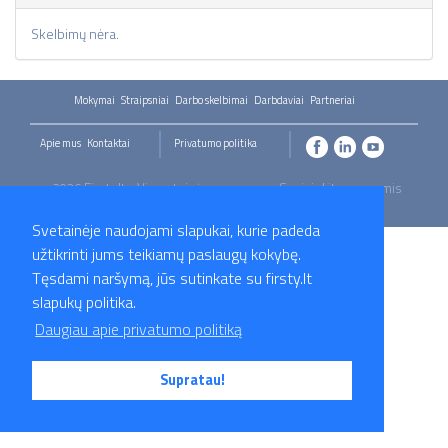
Skelbimų nėra.
Mokymai
Straipsniai
Darbo skelbimai
Darbdaviai
Partneriai
Apie mus
Kontaktai
Privatumo politika
2026 Firsty.lt - Visos teisės saugomos. Susisiekite su mumis
- info@firsty.lt
Svetainėje naudojami slapukai, kurie padeda
užtikrinti jums teikiamų paslaugų kokybę.
Tęsdami naršymą, jūs sutinkate su firsty.lt
slapukų politika.
Daugiau apie privatumo politiką
Supratau!