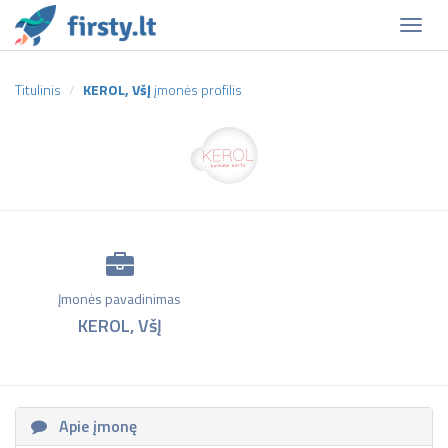
Naviga
Titulinis
KEROL, VšĮ
įmonės profilis
Įmonės pavadinimas
KEROL, VšĮ
Apie įmonę