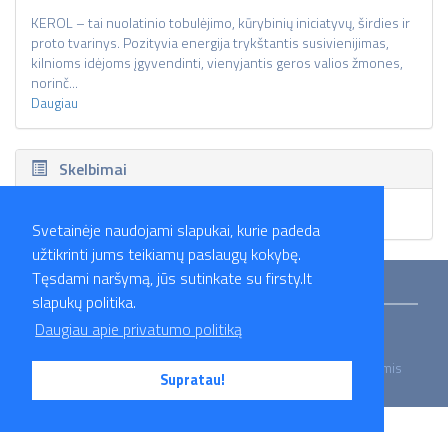
KEROL – tai nuolatinio tobulėjimo, kūrybinių iniciatyvų, širdies ir
proto tvarinys. Pozityvia energija trykštantis susivienijimas,
kilnioms idėjoms įgyvendinti, vienyjantis geros valios žmones,
norinč...
Daugiau
Skelbimai
Skelbimų nėra.
Svetainėje naudojami slapukai, kurie padeda
užtikrinti jums teikiamų paslaugų kokybę.
Tęsdami naršymą, jūs sutinkate su firsty.lt
Mokymai
Straipsniai
Darbo skelbimai
Darbdaviai
Partneriai
slapukų politika.
Apie mus
Kontaktai
Privatumo politika
Daugiau apie privatumo politiką
2026 Firsty.lt - Visos teisės saugomos. Susisiekite su mumis
Supratau!
- info@firsty.lt