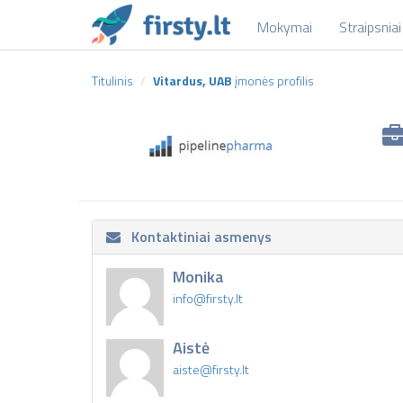
Mokymai
Straipsniai
Titulinis
Vitardus, UAB
įmonės profilis
Kontaktiniai asmenys
Monika
info@firsty.lt
Aistė
aiste@firsty.lt