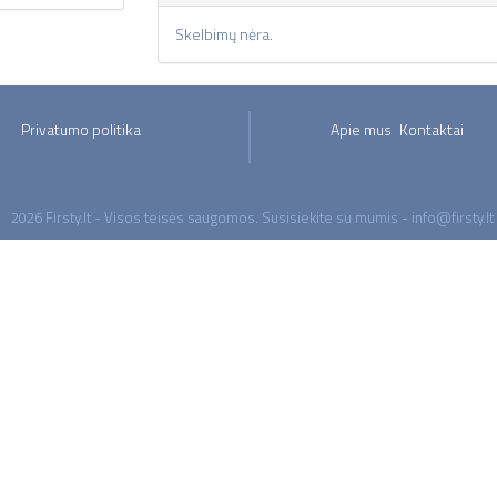
Skelbimų nėra.
Privatumo politika
Apie mus
Kontaktai
2026 Firsty.lt - Visos teisės saugomos. Susisiekite su mumis - info@firsty.lt