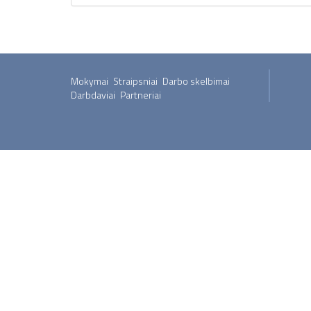
Mokymai
Straipsniai
Darbo skelbimai
Darbdaviai
Partneriai