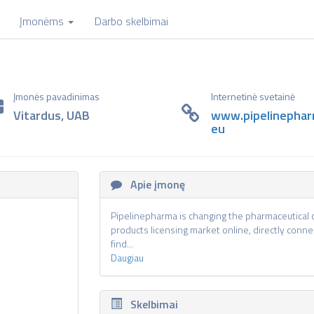
Įmonėms
Darbo skelbimai
Įmonės pavadinimas
Internetinė svetainė
Vitardus, UAB
www.pipelinephar
eu
Apie įmonę
Pipelinepharma is changing the pharmaceutical
products licensing market online, directly conn
find...
Daugiau
Skelbimai