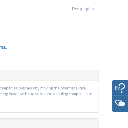
Prisijungti
ma.
 companies business by moving the pharmaceutical
ecting buyer with the seller and enabling companies to
0