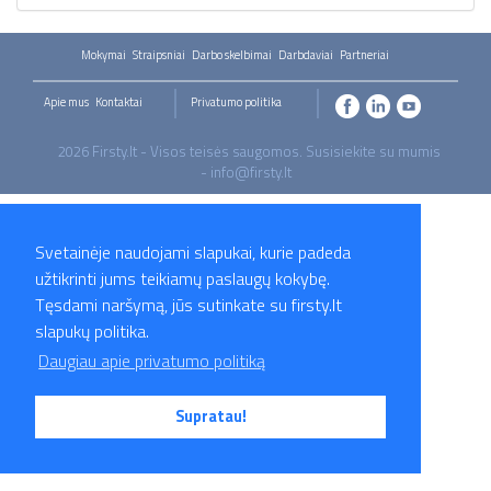
Mokymai
Straipsniai
Darbo skelbimai
Darbdaviai
Partneriai
Apie mus
Kontaktai
Privatumo politika
2026 Firsty.lt - Visos teisės saugomos. Susisiekite su mumis
- info@firsty.lt
Svetainėje naudojami slapukai, kurie padeda
užtikrinti jums teikiamų paslaugų kokybę.
Tęsdami naršymą, jūs sutinkate su firsty.lt
slapukų politika.
Daugiau apie privatumo politiką
Supratau!