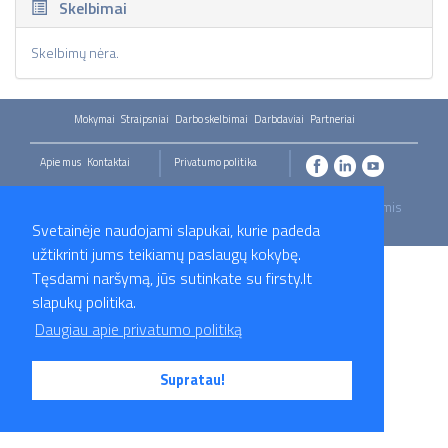
Skelbimai
Skelbimų nėra.
Mokymai
Straipsniai
Darbo skelbimai
Darbdaviai
Partneriai
Apie mus
Kontaktai
Privatumo politika
2026 Firsty.lt - Visos teisės saugomos. Susisiekite su mumis
- info@firsty.lt
Svetainėje naudojami slapukai, kurie padeda
užtikrinti jums teikiamų paslaugų kokybę.
Tęsdami naršymą, jūs sutinkate su firsty.lt
slapukų politika.
Daugiau apie privatumo politiką
Supratau!