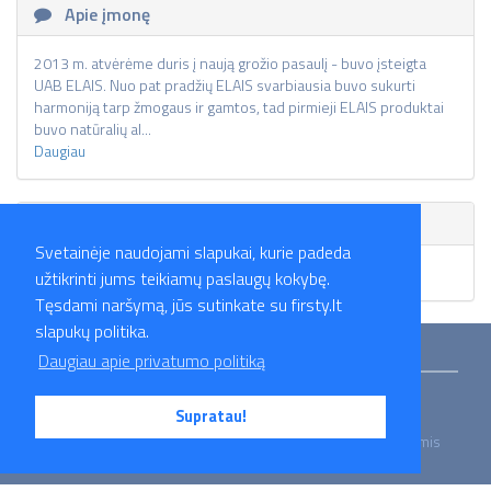
Apie įmonę
2013 m. atvėrėme duris į naują grožio pasaulį - buvo įsteigta
UAB ELAIS. Nuo pat pradžių ELAIS svarbiausia buvo sukurti
harmoniją tarp žmogaus ir gamtos, tad pirmieji ELAIS produktai
buvo natūralių al...
Daugiau
Skelbimai
Svetainėje naudojami slapukai, kurie padeda
Skelbimų nėra.
užtikrinti jums teikiamų paslaugų kokybę.
Tęsdami naršymą, jūs sutinkate su firsty.lt
slapukų politika.
Mokymai
Straipsniai
Darbo skelbimai
Darbdaviai
Partneriai
Daugiau apie privatumo politiką
Apie mus
Kontaktai
Privatumo politika
Supratau!
2026 Firsty.lt - Visos teisės saugomos. Susisiekite su mumis
- info@firsty.lt