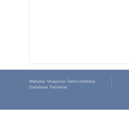
Mokymai
Straipsniai
Darbo skelbimai
Darbdaviai
Partneriai