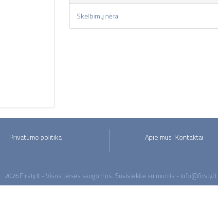
Skelbimų nėra.
Privatumo politika
Apie mus
Kontaktai
2026 Firsty.lt - Visos teisės saugomos. Susisiekite su mumis - info@firsty.lt