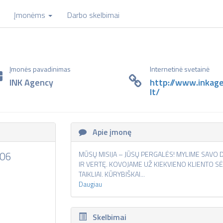
Įmonėms
Darbo skelbimai
Įmonės pavadinimas
Internetinė svetainė
INK Agency
http://www.inkage
lt/
Apie įmonę
106
MŪSŲ MISIJA – JŪSŲ PERGALĖS! MYLIME SAVO D
IR VERTĘ. KOVOJAME UŽ KIEKVIENO KLIENTO SĖK
TAIKLIAI. KŪRYBIŠKAI...
Daugiau
Skelbimai