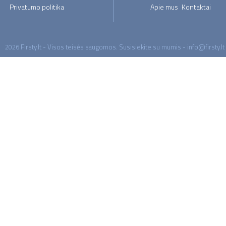
Privatumo politika
Apie mus
Kontaktai
2026 Firsty.lt - Visos teisės saugomos. Susisiekite su mumis - info@firsty.lt