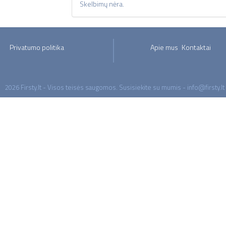
Skelbimų nėra.
Privatumo politika
Apie mus
Kontaktai
2026 Firsty.lt - Visos teisės saugomos. Susisiekite su mumis - info@firsty.lt