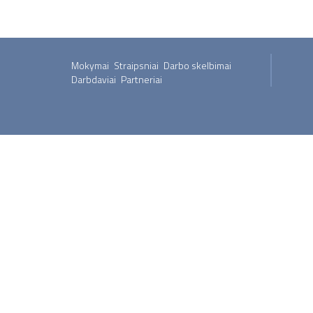
Mokymai
Straipsniai
Darbo skelbimai
Darbdaviai
Partneriai