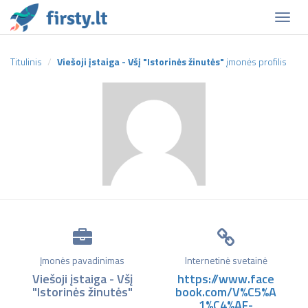
Naviga
Titulinis
Viešoji įstaiga - Všį "Istorinės žinutės"
įmonės profilis
Įmonės pavadinimas
Internetinė svetainė
Viešoji įstaiga - Všį
https://www.face
"Istorinės žinutės"
book.com/V%C5%A
1%C4%AF-