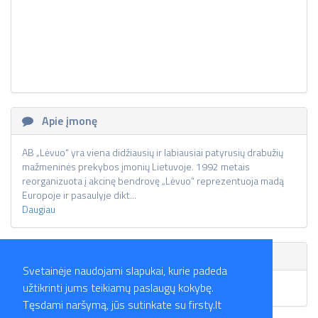
Apie įmonę
AB „Lėvuo“ yra viena didžiausių ir labiausiai patyrusių drabužių
mažmeninės prekybos įmonių Lietuvoje. 1992 metais
reorganizuota į akcinę bendrovę „Lėvuo“ reprezentuoja madą
Europoje ir pasaulyje dikt...
Daugiau
Skelbimai
Svetainėje naudojami slapukai, kurie padeda
užtikrinti jums teikiamų paslaugų kokybę.
Skelbimų nėra.
Tęsdami naršymą, jūs sutinkate su firsty.lt