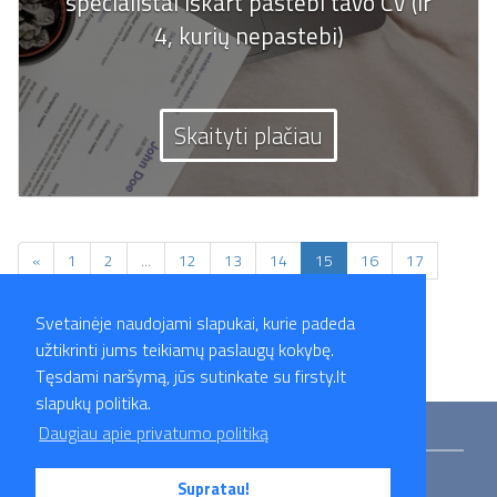
specialistai iškart pastebi tavo CV (ir
4, kurių nepastebi)
Skaityti plačiau
«
1
2
...
12
13
14
15
16
17
18
...
29
30
»
Svetainėje naudojami slapukai, kurie padeda
užtikrinti jums teikiamų paslaugų kokybę.
Tęsdami naršymą, jūs sutinkate su firsty.lt
slapukų politika.
Mokymai
Straipsniai
Darbo skelbimai
Darbdaviai
Partneriai
Daugiau apie privatumo politiką
Apie mus
Kontaktai
Privatumo politika
Supratau!