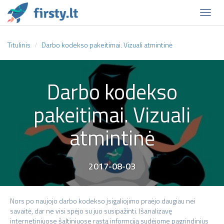
Naviga
Titulinis
Darbo kodekso pakeitimai. Vizuali atmintinė
Darbo kodekso
pakeitimai. Vizuali
atmintinė
2017-08-03
Nors po naujojo darbo kodekso įsigaliojimo praėjo daugiau nei
savaitė, dar ne visi spėjo su juo susipažinti. Išanalizavę
internetiniuose šaltiniuose rastą informciją sudėjome pagrindinius