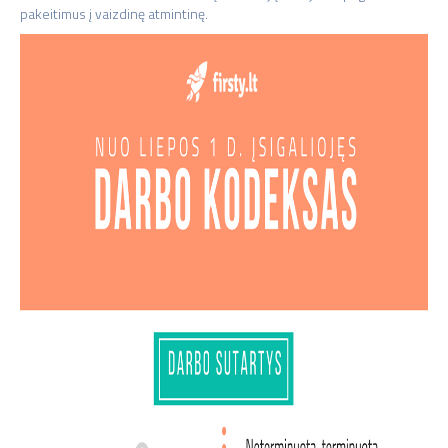
pakeitimus į vaizdinę atmintinę.