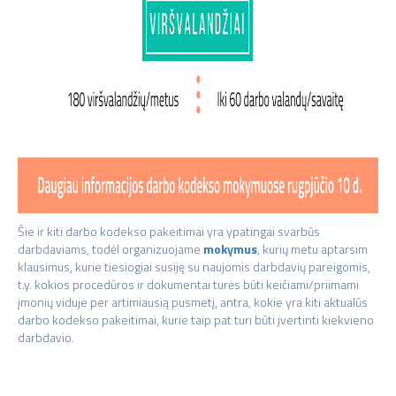
Šie ir kiti darbo kodekso pakeitimai yra ypatingai svarbūs
darbdaviams, todėl organizuojame
mokymus
, kurių metu aptarsim
klausimus, kurie tiesiogiai susiję su naujomis darbdavių pareigomis,
t.y. kokios procedūros ir dokumentai turės būti keičiami/priimami
įmonių viduje per artimiausią pusmetį, antra, kokie yra kiti aktualūs
darbo kodekso pakeitimai, kurie taip pat turi būti įvertinti kiekvieno
darbdavio.