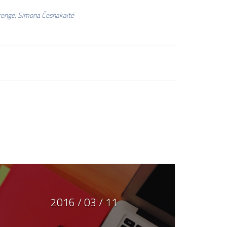
arengė: Simona Česnakaitė
2016 / 03 / 11