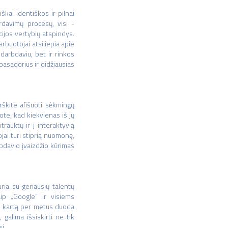
kai identiškos ir pilnai
rdavimų procesų, visi -
ijos vertybių atspindys.
rbuotojai atsiliepia apie
darbdaviu, bet ir rinkos
mbasadorius ir didžiausias
rškite afišuoti sėkmingų
ote, kad kiekvienas iš jų
rauktų ir į interaktyvią
jai turi stiprią nuomonę,
rbdavio įvaizdžio kūrimas
ria su geriausių talentų
aip „Google“ ir visiems
ą kartą per metus duoda
galima išsiskirti ne tik
į.