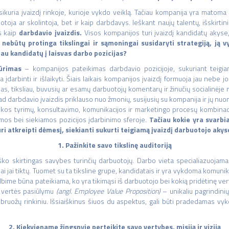
ikuria įvaizdį rinkoje, kurioje vykdo veiklą. Tačiau kompanija yra matoma 
oja ar skolintoja, bet ir kaip darbdavys. Ieškant naujų talentų, išskirtin
s kaip
darbdavio įvaizdis.
Visos kompanijos turi įvaizdį kandidatų akyse, 
r nebūtų protinga tikslingai ir sąmoningai susidaryti strategiją, ją v
iau kandidatų į laisvas darbo pozicijas?
kūrimas
– kompanijos pateikimas darbdavio pozicijoje, sukuriant teig
ma įdarbinti ir išlaikyti. Šiais laikais kompanijos įvaizdį formuoja jau nebe
ūpas, tiksliau, buvusių ar esamų darbuotojų komentarų ir žinučių socialinėje 
 kad darbdavio įvaizdis priklauso nuo žmonių, susijusių su kompanija ir jų n
inkos tyrimų, konsultavimo, komunikacijos ir marketingo procesų kombinaci
mos bei siekiamos pozicijos įdarbinimo sferoje.
Tačiau kokie yra svarbia
ri atkreipti dėmesį, siekianti sukurti teigiamą įvaizdį darbuotojo aky
1. Pažinkite savo tikslinę auditoriją
ko skirtingas savybes turinčių darbuotojų. Darbo vieta specialiazuojam
iai jai tiktų. Tuomet su ta tiksline grupe, kandidatais ir yra vykdoma komunik
me būna pateikiama, ko yra tikimąsi iš darbuotojo bei kokią pridėtinę vertę j
 vertės pasiūlymu
(angl. Employee Value Proposition)
– unikaliu pagrindinių
bruožų rinkiniu. Išsiaiškinus šiuos du aspektus, gali būti pradedamas vyk
2. Kiekviename žingsnyje perteikite savo vertybes, misiją ir viziją