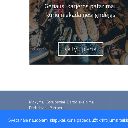
Geriausi karjeros patarimai,
kurių niekada nesi girdėjęs
Skaityti plačiau
Mokymai
Straipsniai
Darbo skelbimai
Darbdaviai
Partneriai
Svetainėje naudojami slapukai, kurie padeda užtikrinti jums teik