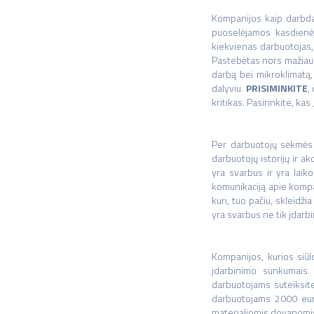
Kompanijos kaip darbdav
puoselėjamos kasdienėj
kiekvienas darbuotojas,
Pastebėtas nors mažiausi
darbą bei mikroklimatą,
dalyviu.
PRISIMINKITE
,
kritikas. Pasirinkite, ka
Per darbuotojų sėkmės i
darbuotojų istorijų ir a
yra svarbus ir yra laik
komunikaciją apie kompan
kuri, tuo pačiu, skleidž
yra svarbus ne tik įdarbi
Kompanijos, kurios siūl
įdarbinimo sunkumais.
darbuotojams suteiksit
darbuotojams 2000 eurų 
materialiomis dovanomi