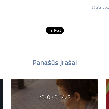
Straipsnį p
Panašūs įrašai
2020 / 01 / 23