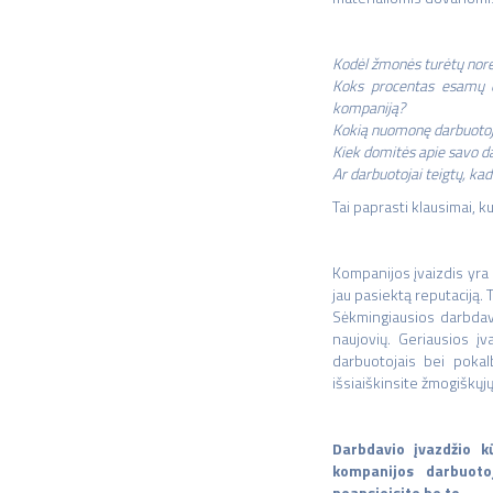
Kodėl žmonės turėtų norė
Koks procentas esamų da
kompaniją?
Kokią nuomonę darbuotoja
Kiek domitės apie savo d
Ar darbuotojai teigtų, kad
Tai paprasti klausimai, k
Kompanijos įvaizdis yra 
jau pasiektą reputaciją.
Sėkmingiausios darbdavių
naujovių. Geriausios įv
darbuotojais bei pokalb
išsiaiškinsite žmogiškųjų 
Darbdavio įvazdžio k
kompanijos darbuotoj
neapsieisite be to.