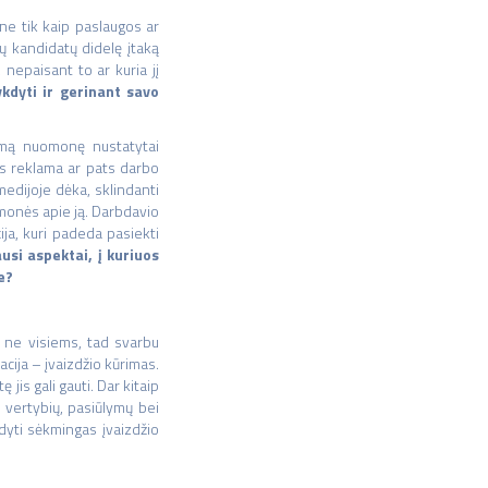
ne tik kaip paslaugos ar
ių kandidatų didelę įtaką
nepaisant to ar kuria jį
ykdyti ir gerinant savo
iamą nuomonę nustatytai
 jos reklama ar pats darbo
medijoje dėka, sklindanti
uomonės apie ją. Darbdavio
ja, kuri padeda pasiekti
usi aspektai, į kuriuos
se?
a ne visiems, tad svarbu
acija – įvaizdžio kūrimas.
is gali gauti. Dar kitaip
 vertybių, pasiūlymų bei
dyti sėkmingas įvaizdžio