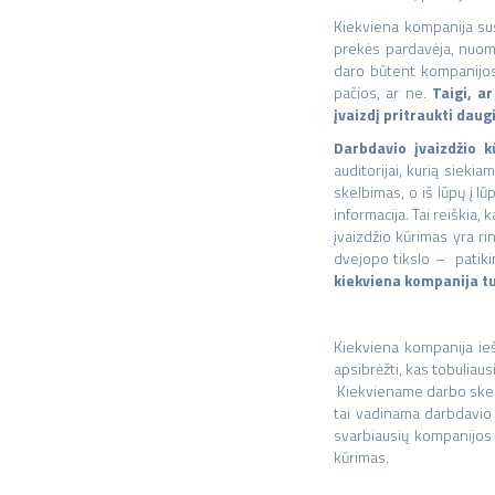
Kiekviena kompanija sus
prekės pardavėja, nuomot
daro būtent kompanijo
pačios, ar ne.
Taigi, a
įvaizdį pritraukti daug
Darbdavio įvaizdžio 
auditorijai, kurią siekia
skelbimas, o iš lūpų į l
informacija. Tai reiškia,
įvaizdžio kūrimas yra r
dvejopo tikslo – patiki
kiekviena kompanija tu
Kiekviena kompanija ieš
apsibrėžti, kas tobuliaus
Kiekviename darbo skelbi
tai vadinama darbdavio
svarbiausių kompanijos 
kūrimas.