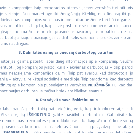
io ir kompanijos kaip korporacijos atstovaujamos vertybės turi būti visiš
e veikloje. Nuo marketingo iki žmogiškųjų išteklių, nuo finansų iki pa
 kiekvienas kompanijos veiksmas ir komunikacinė žinutė turi būti organizac
as neatitikimas tarp to, kaip save pristatote visuomenei ir tarp to, kaip da
 jūsų siunčiama žinutė neteks prasmės ir pasirodysite nepatikimu ne tik 
 darbuotojai šioje situacijoje gali vaidinti kelis vaidmenis: prekės ženklo a
s Jums naudingiau.
3. Dalinkitės eamų ar buvusių darbuotojų patirtimi
storijas galima pateikti labai daug informacijos apie kompaniją. Neužmi
kcentuoti, jog kompanijos įvaizdį kuria kiekvienas darbuotojas – taip parod
omas neatsiejama kompanijos dalimi. Taip pat svarbu, kad darbuotojai įsit
iją – aktyviai reikštųsi socialinėje medijoje. Taip parodoma, kad darbuoto
ia žinutę apie kompanijoje puoselėjamas vertybes.
NEUŽMIRŠKITE
, kad da
nant naujus darbuotojus, tačiau ir siekiant išlaikyti esamus.
4. Parodykite savo išskirtinumus
o labai panašią arba tokią pat pridėtinę vertę kaip ir konkurentai, susidu
 Atraskite, ką
IŠSKIRTINIO
galite pasiūlyti darbuotojui. Gal būsite k
e nemokamas treniruotes sporto klubuose arba kaip „Airbnb“, kurie vien
pasirinktai kelionei. Tai tik keletas žinomiausių pavyzdžių ir, be abejo, 
s.
SVARBIAUSIA
– būti originaliems, sudominti kandidatus ir parodyti dėmes