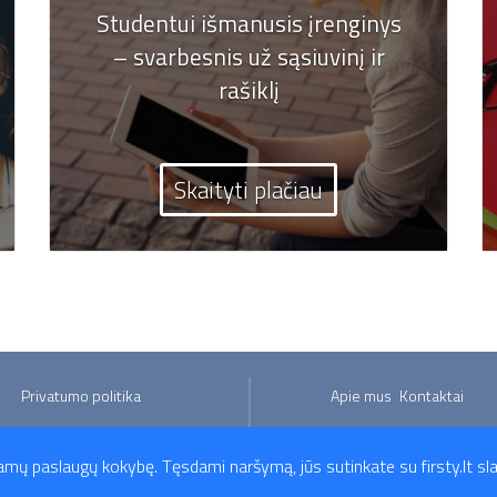
Studentui išmanusis įrenginys
– svarbesnis už sąsiuvinį ir
rašiklį
Skaityti plačiau
Privatumo politika
Apie mus
Kontaktai
iamų paslaugų kokybę. Tęsdami naršymą, jūs sutinkate su firsty.lt sla
2026 Firsty.lt - Visos teisės saugomos. Susisiekite su mumis - info@firsty.lt