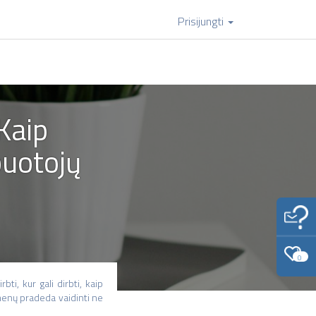
Prisijungti
Kaip
buotojų
0
bti, kur gali dirbti, kaip
idmenų pradeda vaidinti ne