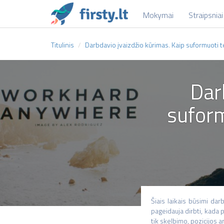
Mokymai
Straipsniai
Titulinis
Darbdavio įvaizdžio kūrimas. Kaip suformuoti t
Dar
suform
Šiais laikais būsimi darb
pageidauja dirbti, kada p
tik skelbimo, pozicijos a