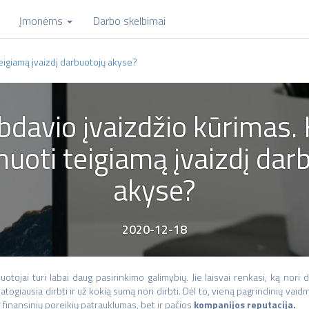
Įmonėms
Darbo skelbimai
eigiamą įvaizdį darbuotojų akyse?
bdavio įvaizdžio kūrimas. 
uoti teigiamą įvaizdį dar
akyse?
2020-12-18
uotojai turi labai daug pasirinkimo galimybių. Jie laisvai renkasi, ką nori dir
atogiausia dirbti ir už kokią sumą nori dirbti. Dėl to, vieną pagrindinių va
r finansinių poreikių patrauklumas, bet ir pačios
kompanijos reputacija.