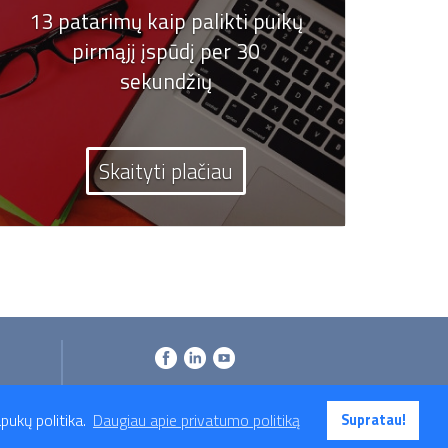
13 patarimų kaip palikti puikų
pirmąjį įspūdį per 30
sekundžių
Skaityti plačiau
pukų politika.
Daugiau apie privatumo politiką
Supratau!