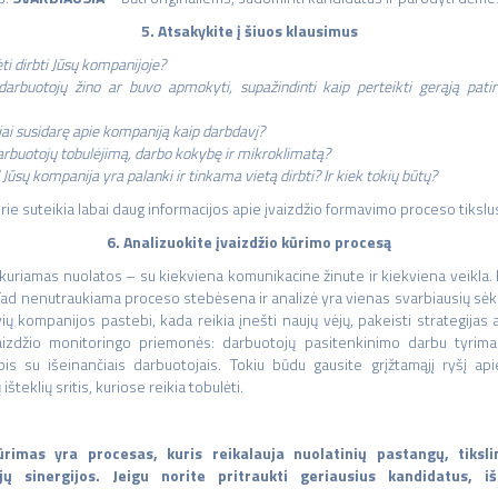
5. Atsakykite į šiuos klausimus
ti dirbti Jūsų kompanijoje?
rbuotojų žino ar buvo apmokyti, supažindinti kaip perteikti gerąją patir
i susidarę apie kompaniją kaip darbdavį?
arbuotojų tobulėjimą, darbo kokybę ir mikroklimatą?
 Jūsų kompanija yra palanki ir tinkama vietą dirbti? Ir kiek tokių būtų?
urie suteikia labai daug informacijos apie įvaizdžio formavimo proceso tikslu
6. Analizuokite įvaizdžio kūrimo procesą
kuriamas nuolatos – su kiekviena komunikacine žinute ir kiekviena veikla.
 Tad nenutraukiama proceso stebėsena ir analizė yra vienas svarbiausių sė
 kompanijos pastebi, kada reikia įnešti naujų vėjų, pakeisti strategijas ar
aizdžio monitoringo priemonės: darbuotojų pasitenkinimo darbu tyrimai,
is su išeinančiais darbuotojais. Tokiu būdu gausite grįžtamąjį ryšį ap
išteklių sritis, kuriose reikia tobulėti.
ūrimas yra procesas, kuris reikalauja nuolatinių pastangų, tiksli
ų sinergijos. Jeigu norite pritraukti geriausius kandidatus, iš