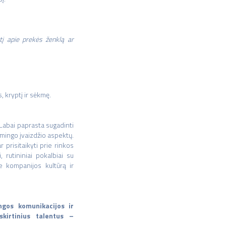
tį apie prekės ženklą ar
s, kryptį ir sėkmę.
 Labai paprasta sugadinti
kmingo įvaizdžio aspektų.
 prisitaikyti prie rinkos
 rutininiai pokalbiai su
ie kompanijos kultūrą ir
ngos komunikacijos ir
skirtinius talentus –