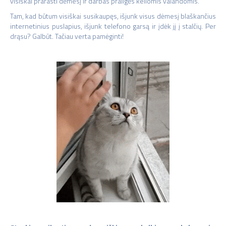
visiškai prarasti dėmesį ir darbas prailgės keliomis valandomis.
Tam, kad būtum visiškai susikaupęs, išjunk visus dėmesį blaškančius
internetinius puslapius, išjunk telefono garsą ir įdėk jį į stalčių. Per
drąsu? Galbūt. Tačiau verta pamėginti!