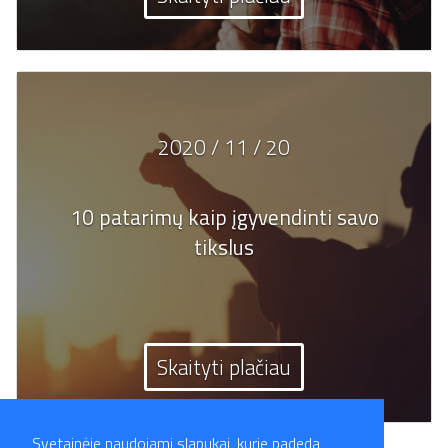
2020 / 11 / 20
10 patarimų kaip įgyvendinti savo
tikslus
Skaityti plačiau
Svetainėje naudojami slapukai, kurie padeda