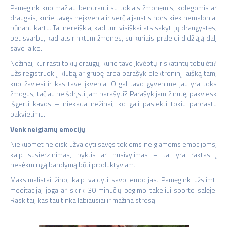
Pamėgink kuo mažiau bendrauti su tokiais žmonėmis, kolegomis ar
draugais, kurie tavęs neįkvepia ir verčia jaustis nors kiek nemaloniai
būnant kartu. Tai nereiškia, kad turi visiškai atsisakyti jų draugystės,
bet svarbu, kad atsirinktum žmones, su kuriais praleidi didžiąją dalį
savo laiko.
Nežinai, kur rasti tokių draugų, kurie tave įkvėptų ir skatintų tobulėti?
Užsiregistruok į klubą ar grupę arba parašyk elektroninį laišką tam,
kuo žaviesi ir kas tave įkvepia. O gal tavo gyvenime jau yra toks
žmogus, tačiau neišdrįsti jam parašyti? Parašyk jam žinutę, pakviesk
išgerti kavos – niekada nežinai, ko gali pasiekti tokiu paprastu
pakvietimu.
Venk neigiamų emocijų
Niekuomet neleisk užvaldyti savęs tokioms neigiamoms emocijoms,
kaip susierzinimas, pyktis ar nusivylimas – tai yra raktas į
nesėkmingą bandymą būti produktyviam.
Maksimalistai žino, kaip valdyti savo emocijas. Pamėgink užsiimti
meditacija, joga ar skirk 30 minučių bėgimo takeliui sporto salėje.
Rask tai, kas tau tinka labiausiai ir mažina stresą.