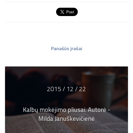
Panašūs įrašai
2015 / 12 / 22
Kalbų mokėjimo pliusai. Autorė -
Milda Januškevičienė