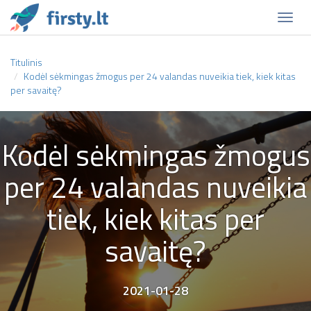
Naviga
Titulinis
Kodėl sėkmingas žmogus per 24 valandas nuveikia tiek, kiek kitas
per savaitę?
Kodėl sėkmingas žmogus
per 24 valandas nuveikia
tiek, kiek kitas per
savaitę?
2021-01-28