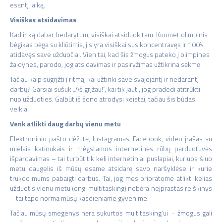
esantį laiką.
Visiškas atsidavimas
Kad ir ką dabar bedarytum, visiškai atsiduok tam. Kuomet olimpinis
bėgikas bėga su kliūtimis, jis yra visiškai susikoncentravęs ir 100%
atidavęs save užduočiai. Vien tai, kad šis žmogus pateko į olimpines
žaidynes, parodo, jog atsidavimas ir pasiryžimas užtikrina sėkmę.
Tačiau kaip sugrįžti į ritmą, kai užtinki save svajojantį ir nedarantį
darbų? Garsiai sušuk „Aš grįžau!”, kai tik jauti, jog pradedi atitrūkti
nuo užduoties. Galbūt iš šono atrodysi keistai, tačiau šis būdas
veikia!
Venk atlikti daug darbų vienu metu
Elektroninio pašto dėžutė, Instagramas, Facebook, video įrašas su
mielais katinukais ir mėgstamos internetinės rūbų parduotuvės
išpardavimas – tai turbūt tik keli internetiniai puslapiai, kuriuos šiuo
metu daugelis iš mūsų esame atsidarę savo naršyklėse ir kurie
trukdo mums pabaigti darbus. Tai, jog mes pripratome atlikti kelias
užduotis vienu metu (eng. multitasking) nebėra neįprastas reiškinys
– tai tapo norma mūsų kasdieniame gyvenime.
Tačiau mūsų smegenys nėra sukurtos multitasking‘ui - žmogus gali