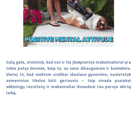
Galų gale, atsimink, kad net ir tie įkvėpiantys maksimalistai yra
tokie patys žmonės, kaip tu, su savo džiaugsmais ir baimėmis.
Vietoj to, kad siektum visiškai idealaus gyvenimo, nusistatyk
asmeninius tikslus būti geriausiu – taip visada pasieksi
sėkmingų rezultatų ir maksimaliai išnaudosi tau paroje skirtą
laiką.