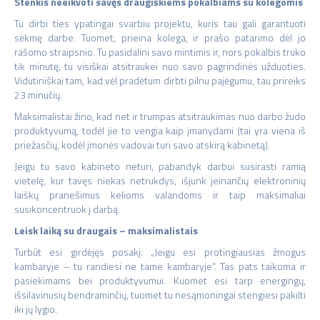
Stenkis neeikvoti savęs draugiškiems pokalbiams su kolegomis
Tu dirbi ties ypatingai svarbiu projektu, kuris tau gali garantuoti
sėkmę darbe. Tuomet, prieina kolega, ir prašo patarimo dėl jo
rašomo straipsnio. Tu pasidalini savo mintimis ir, nors pokalbis truko
tik minutę, tu visiškai atsitraukei nuo savo pagrindinės užduoties.
Vidutiniškai tam, kad vėl pradėtum dirbti pilnu pajėgumu, tau prireiks
23 minučių.
Maksimalistai žino, kad net ir trumpas atsitraukimas nuo darbo žudo
produktyvumą, todėl jie to vengia kaip įmanydami (tai yra viena iš
priežasčių, kodėl įmonės vadovai turi savo atskirą kabinetą).
Jeigu tu savo kabineto neturi, pabandyk darbui susirasti ramią
vietelę, kur tavęs niekas netrukdys, išjunk įeinančių elektroninių
laiškų pranešimus kelioms valandoms ir taip maksimaliai
susikoncentruok į darbą.
Leisk laiką su draugais – maksimalistais
Turbūt esi girdėjęs posakį: „Jeigu esi protingiausias žmogus
kambaryje – tu randiesi ne tame kambaryje“. Tas pats taikoma ir
pasiekimams bei produktyvumui. Kuomet esi tarp energingų,
išsilavinusių bendraminčių, tuomet tu nesąmoningai stengiesi pakilti
iki jų lygio.