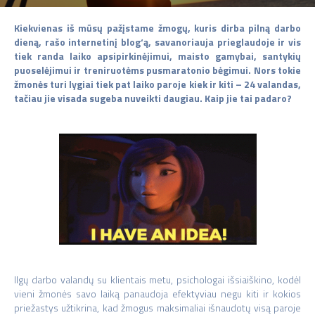
Kiekvienas iš mūsų pažįstame žmogų, kuris dirba pilną darbo
dieną, rašo internetinį blog‘ą, savanoriauja prieglaudoje ir vis
tiek randa laiko apsipirkinėjimui, maisto gamybai, santykių
puoselėjimui ir treniruotėms pusmaratonio bėgimui. Nors tokie
žmonės turi lygiai tiek pat laiko paroje kiek ir kiti – 24 valandas,
tačiau jie visada sugeba nuveikti daugiau. Kaip jie tai padaro?
Ilgų darbo valandų su klientais metu, psichologai išsiaiškino, kodėl
vieni žmonės savo laiką panaudoja efektyviau negu kiti ir kokios
priežastys užtikrina, kad žmogus maksimaliai išnaudotų visą paroje