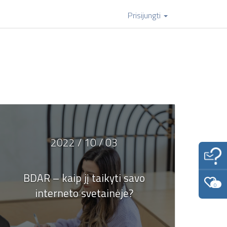
Prisijungti
2022 / 10 / 03
BDAR – kaip jį taikyti savo
0
interneto svetainėje?