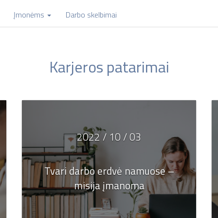
Įmonėms
Darbo skelbimai
Karjeros patarimai
2022 / 10 / 03
Tvari darbo erdvė namuose –
misija įmanoma